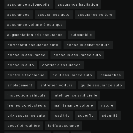
assurance automobile
assurance habitation
assurances
assurances auto
assurance voiture
assurance voiture électrique
augmentation prix assurance
automobile
comparatif assurance auto
conseils achat voiture
conseils assurance
conseils assurance auto
conseils auto
contrat d'assurance
contrôle technique
coût assurance auto
démarches
emplacement
entretien voiture
guide assurance auto
inspection véhicule
intelligence artificielle
jeunes conducteurs
maintenance voiture
nature
prix assurance auto
road trip
superflu
sécurité
sécurité routière
tarifs assurance