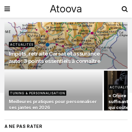
Atoova
ACTUALITÉS
Impôts, retraite Carsat et assurance
auto : 3 points essentiels à connaître
ACTUALITÉ
TUNING & PERSONNALISATION
« Croire s
Meilleures pratiques pour personnaliser
suffisante
ses jantes en 2026
qui coûte 
A NE PAS RATER