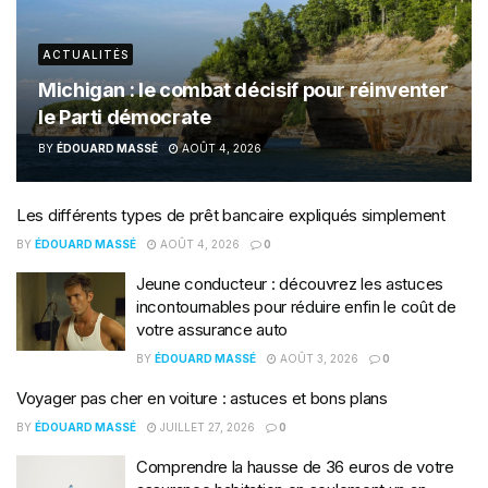
ACTUALITÉS
Michigan : le combat décisif pour réinventer
le Parti démocrate
BY
ÉDOUARD MASSÉ
AOÛT 4, 2026
Les différents types de prêt bancaire expliqués simplement
BY
ÉDOUARD MASSÉ
AOÛT 4, 2026
0
Jeune conducteur : découvrez les astuces
incontournables pour réduire enfin le coût de
votre assurance auto
BY
ÉDOUARD MASSÉ
AOÛT 3, 2026
0
Voyager pas cher en voiture : astuces et bons plans
BY
ÉDOUARD MASSÉ
JUILLET 27, 2026
0
Comprendre la hausse de 36 euros de votre