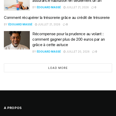
assurance habitation en seulement un an
BY
ÉDOUARD MASSÉ
JUILLET 21, 2026
0
Comment récupérer la trésorerie grâce au crédit de trésorerie
BY
ÉDOUARD MASSÉ
JUILLET 21, 2026
0
Récompense pour la prudence au volant :
comment gagner plus de 200 euros par an
grâce à cette astuce
BY
ÉDOUARD MASSÉ
JUILLET 20, 2026
0
LOAD MORE
A PROPOS