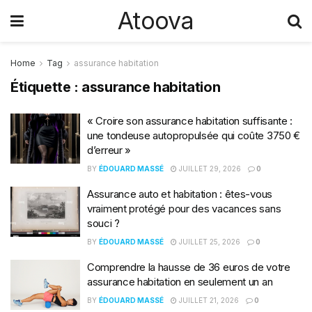
Atoova
Home
Tag
assurance habitation
Étiquette :
assurance habitation
« Croire son assurance habitation suffisante :
une tondeuse autopropulsée qui coûte 3750 €
d’erreur »
BY
ÉDOUARD MASSÉ
JUILLET 29, 2026
0
Assurance auto et habitation : êtes-vous
vraiment protégé pour des vacances sans
souci ?
BY
ÉDOUARD MASSÉ
JUILLET 25, 2026
0
Comprendre la hausse de 36 euros de votre
assurance habitation en seulement un an
BY
ÉDOUARD MASSÉ
JUILLET 21, 2026
0