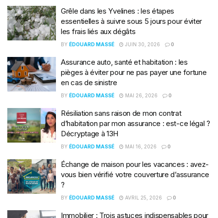
Grêle dans les Yvelines : les étapes
essentielles à suivre sous 5 jours pour éviter
les frais liés aux dégâts
BY
ÉDOUARD MASSÉ
JUIN 30, 2026
0
Assurance auto, santé et habitation : les
pièges à éviter pour ne pas payer une fortune
en cas de sinistre
BY
ÉDOUARD MASSÉ
MAI 26, 2026
0
Résiliation sans raison de mon contrat
d’habitation par mon assurance : est-ce légal ?
Décryptage à 13H
BY
ÉDOUARD MASSÉ
MAI 16, 2026
0
Échange de maison pour les vacances : avez-
vous bien vérifié votre couverture d’assurance
?
BY
ÉDOUARD MASSÉ
AVRIL 25, 2026
0
Immobilier : Trois astuces indispensables pour