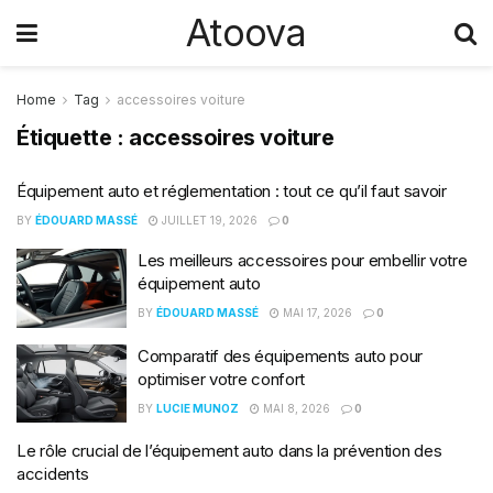
Atoova
Home
Tag
accessoires voiture
Étiquette :
accessoires voiture
Équipement auto et réglementation : tout ce qu’il faut savoir
BY
ÉDOUARD MASSÉ
JUILLET 19, 2026
0
Les meilleurs accessoires pour embellir votre
équipement auto
BY
ÉDOUARD MASSÉ
MAI 17, 2026
0
Comparatif des équipements auto pour
optimiser votre confort
BY
LUCIE MUNOZ
MAI 8, 2026
0
Le rôle crucial de l’équipement auto dans la prévention des
accidents