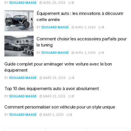
BY
ÉDOUARD MASSÉ
AVRIL 26, 2026
0
Équipement auto : les innovations à découvrir
cette année
BY
ÉDOUARD MASSÉ
AVRIL 5, 2026
0
Comment choisir les accessoires parfaits pour
le tuning
BY
ÉDOUARD MASSÉ
AVRIL 2, 2026
0
Guide complet pour aménager votre voiture avec le bon
équipement
BY
ÉDOUARD MASSÉ
MARS 29, 2026
0
Top 10 des équipements auto à avoir absolument
BY
ÉDOUARD MASSÉ
MARS 22, 2026
0
Comment personnaliser son véhicule pour un style unique
BY
ÉDOUARD MASSÉ
MARS 5, 2026
0