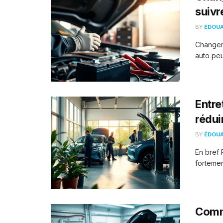
suivr
BY
ÉDOU
Changer 
auto peu
Entre
rédui
BY
ÉDOU
En bref 
fortemen
Comme