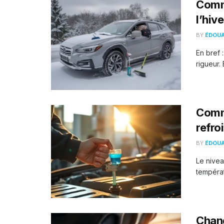
Comme
l’hive
BY
ÉDOU
En bref 
rigueur. 
Comme
refro
BY
ÉDOU
Le nivea
températ
Chang