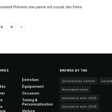
acement Prévenir une panne est crucial: des freins
2
3
RIES
BROWSE BY TAG
Entretien
accessoires voiture
assur
tés
Équipement
Assurance Auto
rer
Occasion
assurance auto 2025
ls
Tuning &
Personnalisation
le
assurance auto 2026
que
Voiture