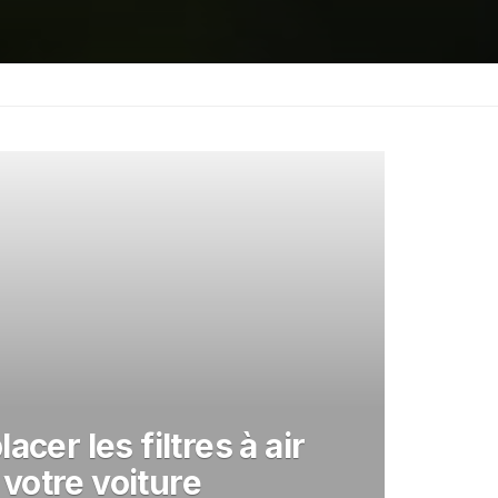
cer les filtres à air
 votre voiture