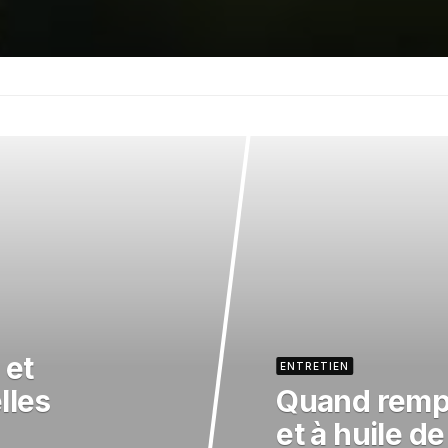
 et
ENTRETIEN
lles
Quand rempla
et à huile de