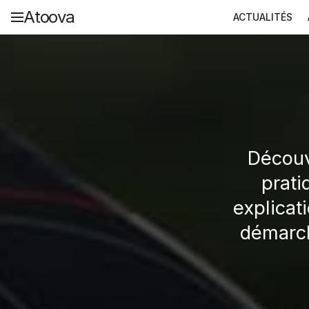
Atoova
ACTUALITÉS
Découv
prati
explicati
démarch