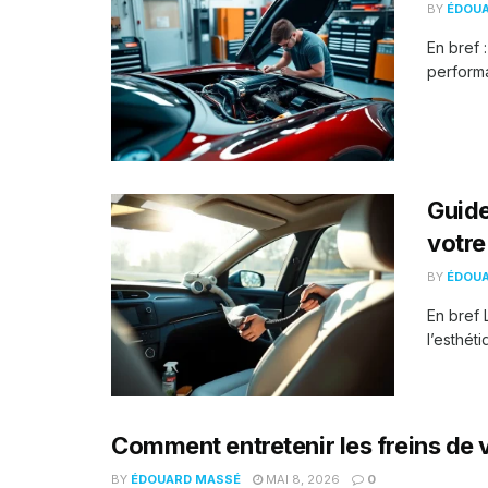
BY
ÉDOU
En bref 
performa
Guide
votre
BY
ÉDOU
En bref 
l’esthéti
Comment entretenir les freins de 
BY
ÉDOUARD MASSÉ
MAI 8, 2026
0