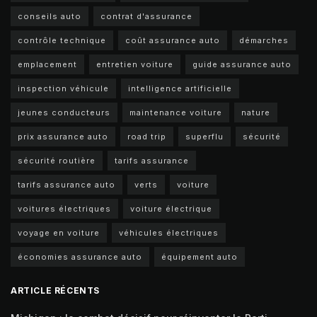
conseils auto
contrat d'assurance
contrôle technique
coût assurance auto
démarches
emplacement
entretien voiture
guide assurance auto
inspection véhicule
intelligence artificielle
jeunes conducteurs
maintenance voiture
nature
prix assurance auto
road trip
superflu
sécurité
sécurité routière
tarifs assurance
tarifs assurance auto
verts
voiture
voitures électriques
voiture électrique
voyage en voiture
véhicules électriques
économies assurance auto
équipement auto
ARTICLE RÉCENTS