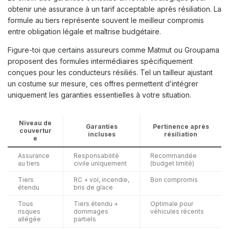
obtenir une assurance à un tarif acceptable après résiliation. La
formule au tiers représente souvent le meilleur compromis
entre obligation légale et maîtrise budgétaire.
Figure-toi que certains assureurs comme Matmut ou Groupama
proposent des formules intermédiaires spécifiquement
conçues pour les conducteurs résiliés. Tel un tailleur ajustant
un costume sur mesure, ces offres permettent d’intégrer
uniquement les garanties essentielles à votre situation.
Niveau de
Garanties
Pertinence après
couvertur
incluses
résiliation
e
Assurance
Responsabilité
Recommandée
au tiers
civile uniquement
(budget limité)
Tiers
RC + vol, incendie,
Bon compromis
étendu
bris de glace
Tous
Tiers étendu +
Optimale pour
risques
dommages
véhicules récents
allégée
partiels