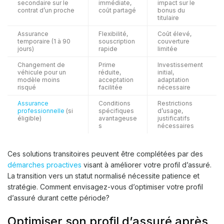
secondaire sur le
immédiate,
impact sur le
contrat d’un proche
coût partagé
bonus du
titulaire
Assurance
Flexibilité,
Coût élevé,
temporaire (1 à 90
souscription
couverture
jours)
rapide
limitée
Changement de
Prime
Investissement
véhicule pour un
réduite,
initial,
modèle moins
acceptation
adaptation
risqué
facilitée
nécessaire
Assurance
Conditions
Restrictions
professionnelle
(si
spécifiques
d’usage,
éligible)
avantageuse
justificatifs
s
nécessaires
Ces solutions transitoires peuvent être complétées par des
démarches proactives
visant à améliorer votre profil d’assuré.
La transition vers un statut normalisé nécessite patience et
stratégie. Comment envisagez-vous d’optimiser votre profil
d’assuré durant cette période?
Optimiser son profil d’assuré après