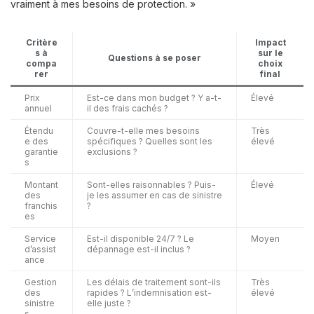
vraiment à mes besoins de protection. »
Critère
Impact
s à
sur le
Questions à se poser
compa
choix
rer
final
Prix
Est-ce dans mon budget ? Y a-t-
Élevé
annuel
il des frais cachés ?
Étendu
Couvre-t-elle mes besoins
Très
e des
spécifiques ? Quelles sont les
élevé
garantie
exclusions ?
s
Montant
Sont-elles raisonnables ? Puis-
Élevé
des
je les assumer en cas de sinistre
franchis
?
es
Service
Est-il disponible 24/7 ? Le
Moyen
d’assist
dépannage est-il inclus ?
ance
Gestion
Les délais de traitement sont-ils
Très
des
rapides ? L’indemnisation est-
élevé
sinistre
elle juste ?
s