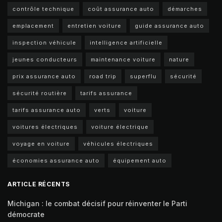
contrôle technique
coût assurance auto
démarches
emplacement
entretien voiture
guide assurance auto
inspection véhicule
intelligence artificielle
jeunes conducteurs
maintenance voiture
nature
prix assurance auto
road trip
superflu
sécurité
sécurité routière
tarifs assurance
tarifs assurance auto
verts
voiture
voitures électriques
voiture électrique
voyage en voiture
véhicules électriques
économies assurance auto
équipement auto
ARTICLE RÉCENTS
Michigan : le combat décisif pour réinventer le Parti
démocrate