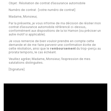
Objet : Résiliation de contrat d’assurance automobile
Numéro de contrat : [votre numéro de contrat]
Madame, Monsieur,
Par la présente, je vous informe de ma décision de résilier mon
contrat d’assurance automobile référencé ci-dessus,
conformément aux dispositions de la loi Hamon (ou préciser un
autre motif si applicable).
Je vous remercie de bien vouloir prendre en compte cette
demande et de me faire parvenir une confirmation écrite de
cette résiliation, ainsi que le
remboursement
du trop-perçu au
prorata temporis, le cas échéant.
Veuillez agréer, Madame, Monsieur, l’expression de mes
salutations distinguées.
[Signature]