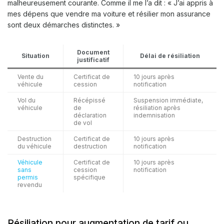
malheureusement courante. Comme il me l’a dit : « J’ai appris à
mes dépens que vendre ma voiture et résilier mon assurance
sont deux démarches distinctes. »
Document
Situation
Délai de résiliation
justificatif
Vente du
Certificat de
10 jours après
véhicule
cession
notification
Vol du
Récépissé
Suspension immédiate,
véhicule
de
résiliation après
déclaration
indemnisation
de vol
Destruction
Certificat de
10 jours après
du véhicule
destruction
notification
Véhicule
Certificat de
10 jours après
sans
cession
notification
permis
spécifique
revendu
Résiliation pour augmentation de tarif ou