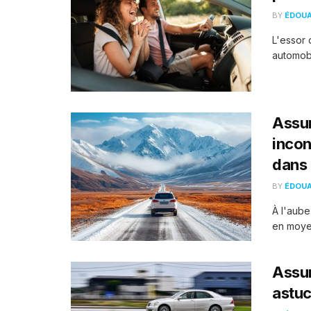
BY
ÉDOU
L'essor 
automobil
Assur
incon
dans 
BY
ÉDOU
À l'aube
en moyen
Assur
astuc