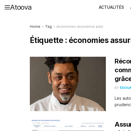
Atoova
ACTUALITÉS
Home
Tag
économies assurance auto
Étiquette :
économies assur
Récom
comme
grâce
BY
ÉDOU
Les auto
prudence
Assur