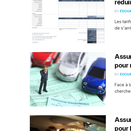
rédui
BY
ÉDOU
Les tari
de s'arr
Assur
pour 
BY
ÉDOU
Face à l
cherche 
Assur
pour 