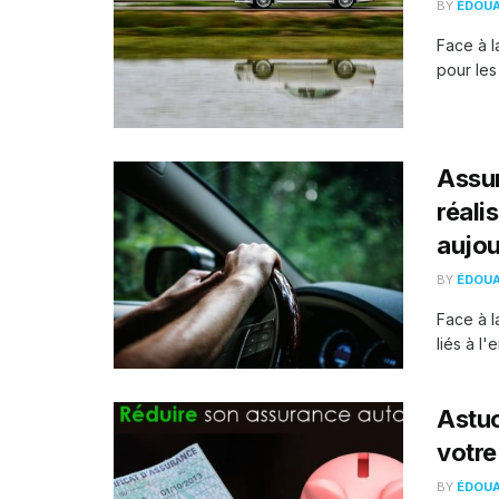
BY
ÉDOU
Face à l
pour les
Assur
réali
aujou
BY
ÉDOU
Face à l
liés à l'e
Astuc
votre
BY
ÉDOU