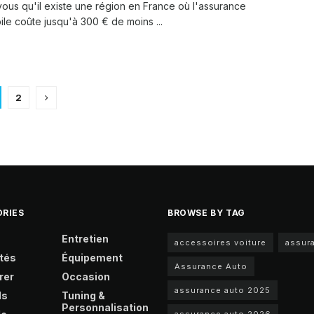
ous qu'il existe une région en France où l'assurance
le coûte jusqu'à 300 € de moins ...
2
RIES
BROWSE BY TAG
Entretien
accessoires voiture
assur
tés
Équipement
Assurance Auto
rer
Occasion
assurance auto 2025
ls
Tuning &
Personnalisation
assurance auto 2026