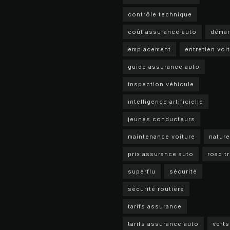
contrôle technique
coût assurance auto
déma
emplacement
entretien voi
guide assurance auto
inspection véhicule
intelligence artificielle
jeunes conducteurs
maintenance voiture
nature
prix assurance auto
road tr
superflu
sécurité
sécurité routière
tarifs assurance
tarifs assurance auto
verts