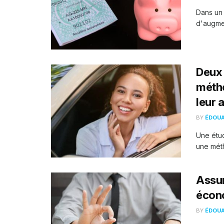
Dans un 
d'augmen
Deux 
métho
leur 
BY
ÉDOU
Une étud
une méth
Assur
écono
BY
ÉDOU