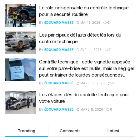
Le rôle indispensable du contrôle technique
pour la sécurité routière
BY
ÉDOUARD MASSÉ
MAI 13, 2026
0
Les principaux défauts détectés lors du
contrôle technique
BY
ÉDOUARD MASSÉ
AVRIL 1, 2026
0
Contrôle technique : cette vignette apposée
sur votre pare-brise est inutile, mais la négliger
peut entraîner de lourdes conséquences…
BY
ÉDOUARD MASSÉ
MARS 30, 2026
0
Les étapes clés du contrôle technique pour
votre voiture
BY
ÉDOUARD MASSÉ
MARS 11, 2026
0
Trending
Comments
Latest