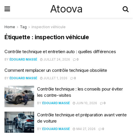
Atoova
Home
Tag
inspection véhicule
Étiquette :
inspection véhicule
Contrôle technique et entretien auto : quelles différences
BY
ÉDOUARD MASSÉ
JUILLET 24, 2026
0
Comment remplacer un contrôle technique obsolète
BY
ÉDOUARD MASSÉ
JUILLET 1, 2026
0
Contrôle technique : les conseils pour éviter
les contre-visites
BY
ÉDOUARD MASSÉ
JUIN 10, 2026
0
Contrôle technique et préparation avant vente
de voiture
BY
ÉDOUARD MASSÉ
MAI 27, 2026
0