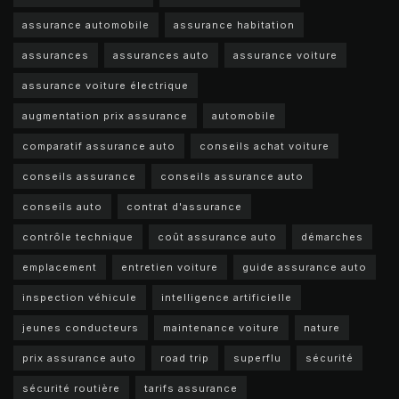
assurance automobile
assurance habitation
assurances
assurances auto
assurance voiture
assurance voiture électrique
augmentation prix assurance
automobile
comparatif assurance auto
conseils achat voiture
conseils assurance
conseils assurance auto
conseils auto
contrat d'assurance
contrôle technique
coût assurance auto
démarches
emplacement
entretien voiture
guide assurance auto
inspection véhicule
intelligence artificielle
jeunes conducteurs
maintenance voiture
nature
prix assurance auto
road trip
superflu
sécurité
sécurité routière
tarifs assurance