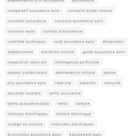
augmentation prix assurance
automobile
comparatif assurance auto
conseils achat voiture
conseils assurance
conseils assurance auto
conseils auto
contrat d'assurance
contrôle technique
coût assurance auto
démarches
emplacement
entretien voiture
guide assurance auto
inspection véhicule
intelligence artificielle
jeunes conducteurs
maintenance voiture
nature
prix assurance auto
road trip
superflu
sécurité
sécurité routière
tarifs assurance
tarifs assurance auto
verts
voiture
voitures électriques
voiture électrique
voyage en voiture
véhicules électriques
économies assurance auto
équipement auto