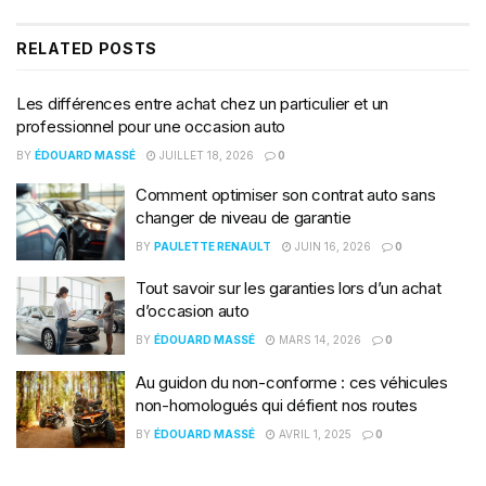
RELATED
POSTS
Les différences entre achat chez un particulier et un
professionnel pour une occasion auto
BY
ÉDOUARD MASSÉ
JUILLET 18, 2026
0
Comment optimiser son contrat auto sans
changer de niveau de garantie
BY
PAULETTE RENAULT
JUIN 16, 2026
0
Tout savoir sur les garanties lors d’un achat
d’occasion auto
BY
ÉDOUARD MASSÉ
MARS 14, 2026
0
Au guidon du non-conforme : ces véhicules
non-homologués qui défient nos routes
BY
ÉDOUARD MASSÉ
AVRIL 1, 2025
0