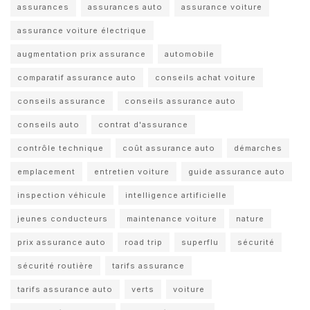
assurances
assurances auto
assurance voiture
assurance voiture électrique
augmentation prix assurance
automobile
comparatif assurance auto
conseils achat voiture
conseils assurance
conseils assurance auto
conseils auto
contrat d'assurance
contrôle technique
coût assurance auto
démarches
emplacement
entretien voiture
guide assurance auto
inspection véhicule
intelligence artificielle
jeunes conducteurs
maintenance voiture
nature
prix assurance auto
road trip
superflu
sécurité
sécurité routière
tarifs assurance
tarifs assurance auto
verts
voiture