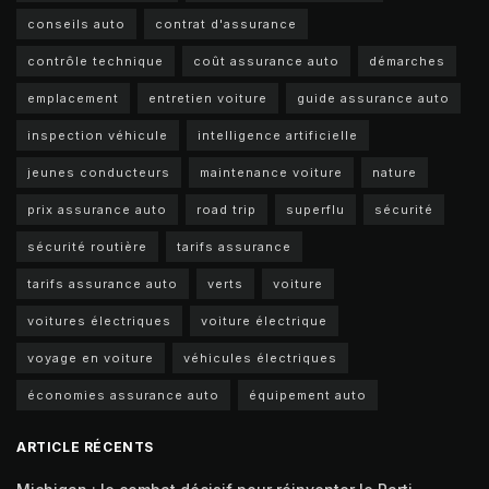
conseils auto
contrat d'assurance
contrôle technique
coût assurance auto
démarches
emplacement
entretien voiture
guide assurance auto
inspection véhicule
intelligence artificielle
jeunes conducteurs
maintenance voiture
nature
prix assurance auto
road trip
superflu
sécurité
sécurité routière
tarifs assurance
tarifs assurance auto
verts
voiture
voitures électriques
voiture électrique
voyage en voiture
véhicules électriques
économies assurance auto
équipement auto
ARTICLE RÉCENTS