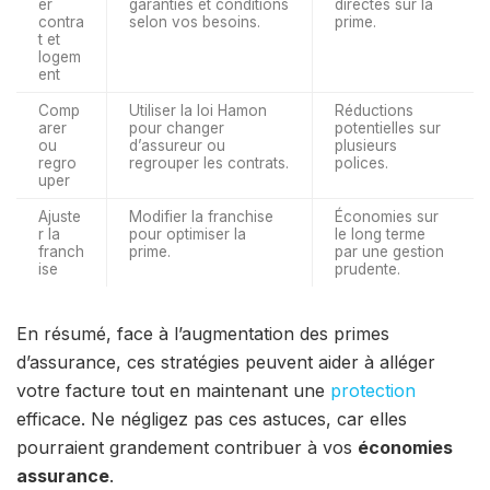
er
garanties et conditions
directes sur la
contra
selon vos besoins.
prime.
t et
logem
ent
Comp
Utiliser la loi Hamon
Réductions
arer
pour changer
potentielles sur
ou
d’assureur ou
plusieurs
regro
regrouper les contrats.
polices.
uper
Ajuste
Modifier la franchise
Économies sur
r la
pour optimiser la
le long terme
franch
prime.
par une gestion
ise
prudente.
En résumé, face à l’augmentation des primes
d’assurance, ces stratégies peuvent aider à alléger
votre facture tout en maintenant une
protection
efficace. Ne négligez pas ces astuces, car elles
pourraient grandement contribuer à vos
économies
assurance
.