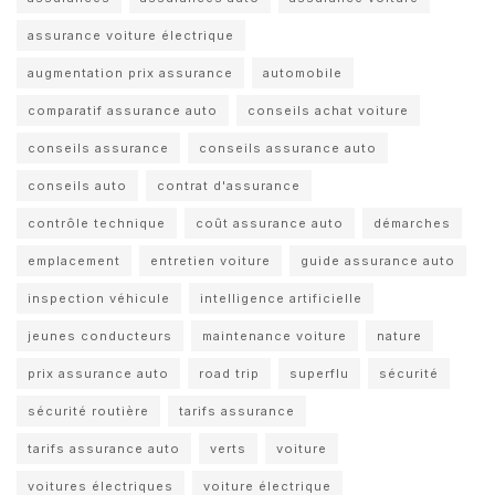
assurance voiture électrique
augmentation prix assurance
automobile
comparatif assurance auto
conseils achat voiture
conseils assurance
conseils assurance auto
conseils auto
contrat d'assurance
contrôle technique
coût assurance auto
démarches
emplacement
entretien voiture
guide assurance auto
inspection véhicule
intelligence artificielle
jeunes conducteurs
maintenance voiture
nature
prix assurance auto
road trip
superflu
sécurité
sécurité routière
tarifs assurance
tarifs assurance auto
verts
voiture
voitures électriques
voiture électrique