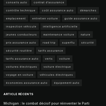
conseils auto
contrat d'assurance
contrôle technique
coût assurance auto
démarches
emplacement
entretien voiture
guide assurance auto
inspection véhicule
intelligence artificielle
jeunes conducteurs
maintenance voiture
nature
prix assurance auto
road trip
superflu
sécurité
sécurité routière
tarifs assurance
tarifs assurance auto
verts
voiture
voitures électriques
voiture électrique
voyage en voiture
véhicules électriques
économies assurance auto
équipement auto
ARTICLE RÉCENTS
Michigan : le combat décisif pour réinventer le Parti