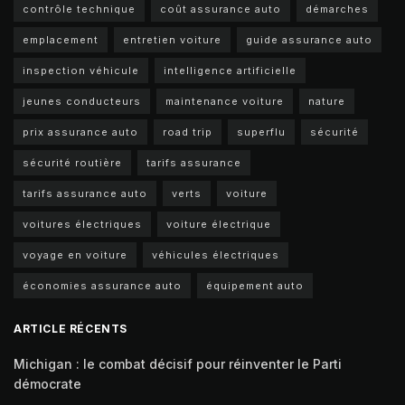
contrôle technique
coût assurance auto
démarches
emplacement
entretien voiture
guide assurance auto
inspection véhicule
intelligence artificielle
jeunes conducteurs
maintenance voiture
nature
prix assurance auto
road trip
superflu
sécurité
sécurité routière
tarifs assurance
tarifs assurance auto
verts
voiture
voitures électriques
voiture électrique
voyage en voiture
véhicules électriques
économies assurance auto
équipement auto
ARTICLE RÉCENTS
Michigan : le combat décisif pour réinventer le Parti
démocrate