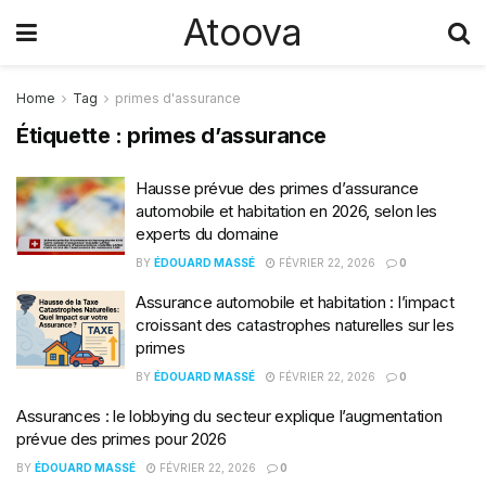
Atoova
Home
Tag
primes d'assurance
Étiquette :
primes d’assurance
Hausse prévue des primes d’assurance
automobile et habitation en 2026, selon les
experts du domaine
BY
ÉDOUARD MASSÉ
FÉVRIER 22, 2026
0
Assurance automobile et habitation : l’impact
croissant des catastrophes naturelles sur les
primes
BY
ÉDOUARD MASSÉ
FÉVRIER 22, 2026
0
Assurances : le lobbying du secteur explique l’augmentation
prévue des primes pour 2026
BY
ÉDOUARD MASSÉ
FÉVRIER 22, 2026
0