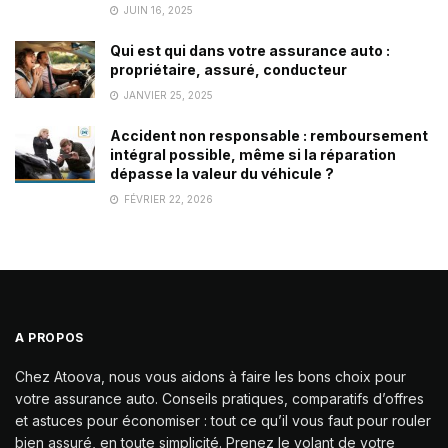
JUIN 16, 2025
Qui est qui dans votre assurance auto :
propriétaire, assuré, conducteur
JANVIER 25, 2025
Accident non responsable : remboursement
intégral possible, même si la réparation
dépasse la valeur du véhicule ?
FÉVRIER 22, 2026
A PROPOS
Chez Atoova, nous vous aidons à faire les bons choix pour
votre assurance auto. Conseils pratiques, comparatifs d’offres
et astuces pour économiser : tout ce qu’il vous faut pour rouler
bien assuré, en toute simplicité. Prenez le volant de votre