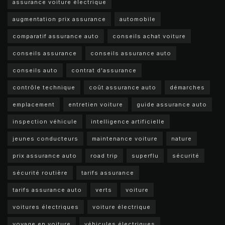
assurance voiture électrique
augmentation prix assurance
automobile
comparatif assurance auto
conseils achat voiture
conseils assurance
conseils assurance auto
conseils auto
contrat d'assurance
contrôle technique
coût assurance auto
démarches
emplacement
entretien voiture
guide assurance auto
inspection véhicule
intelligence artificielle
jeunes conducteurs
maintenance voiture
nature
prix assurance auto
road trip
superflu
sécurité
sécurité routière
tarifs assurance
tarifs assurance auto
verts
voiture
voitures électriques
voiture électrique
voyage en voiture
véhicules électriques