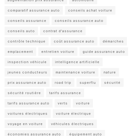
comparatif assurance auto
conseils achat voiture
conseils assurance
conseils assurance auto
conseils auto
contrat d'assurance
contrôle technique
coût assurance auto
démarches
emplacement
entretien voiture
guide assurance auto
inspection véhicule
intelligence artificielle
jeunes conducteurs
maintenance voiture
nature
prix assurance auto
road trip
superflu
sécurité
sécurité routière
tarifs assurance
tarifs assurance auto
verts
voiture
voitures électriques
voiture électrique
voyage en voiture
véhicules électriques
économies assurance auto
équipement auto