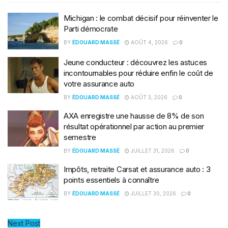
Michigan : le combat décisif pour réinventer le
Parti démocrate
BY
ÉDOUARD MASSÉ
AOÛT 4, 2026
0
Jeune conducteur : découvrez les astuces
incontournables pour réduire enfin le coût de
votre assurance auto
BY
ÉDOUARD MASSÉ
AOÛT 3, 2026
0
AXA enregistre une hausse de 8% de son
résultat opérationnel par action au premier
semestre
BY
ÉDOUARD MASSÉ
JUILLET 31, 2026
0
Impôts, retraite Carsat et assurance auto : 3
points essentiels à connaître
BY
ÉDOUARD MASSÉ
JUILLET 30, 2026
0
Next Post