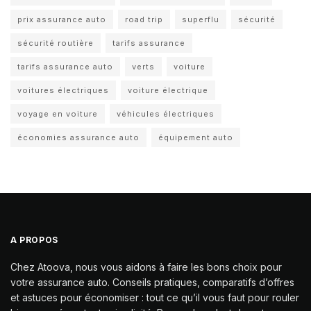
prix assurance auto
road trip
superflu
sécurité
sécurité routière
tarifs assurance
tarifs assurance auto
verts
voiture
voitures électriques
voiture électrique
voyage en voiture
véhicules électriques
économies assurance auto
équipement auto
A PROPOS
Chez Atoova, nous vous aidons à faire les bons choix pour
votre assurance auto. Conseils pratiques, comparatifs d’offres
et astuces pour économiser : tout ce qu’il vous faut pour rouler