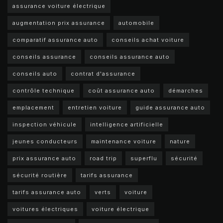
assurance voiture électrique
augmentation prix assurance
automobile
comparatif assurance auto
conseils achat voiture
conseils assurance
conseils assurance auto
conseils auto
contrat d'assurance
contrôle technique
coût assurance auto
démarches
emplacement
entretien voiture
guide assurance auto
inspection véhicule
intelligence artificielle
jeunes conducteurs
maintenance voiture
nature
prix assurance auto
road trip
superflu
sécurité
sécurité routière
tarifs assurance
tarifs assurance auto
verts
voiture
voitures électriques
voiture électrique