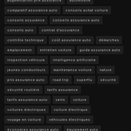
augmentation prix assurance
automobile
comparatif assurance auto
conseils achat voiture
conseils assurance
conseils assurance auto
conseils auto
contrat d'assurance
contrôle technique
coût assurance auto
démarches
emplacement
entretien voiture
guide assurance auto
inspection véhicule
intelligence artificielle
jeunes conducteurs
maintenance voiture
nature
prix assurance auto
road trip
superflu
sécurité
sécurité routière
tarifs assurance
tarifs assurance auto
verts
voiture
voitures électriques
voiture électrique
voyage en voiture
véhicules électriques
économies assurance auto
équipement auto