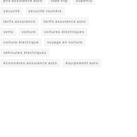
prix assurance auto
road trip
superflu
sécurité
sécurité routière
tarifs assurance
tarifs assurance auto
verts
voiture
voitures électriques
voiture électrique
voyage en voiture
véhicules électriques
économies assurance auto
équipement auto