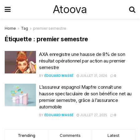
Atoova
Home
Tag
premier semestre
Étiquette :
premier semestre
AXA enregistre une hausse de 8% de son
résultat opérationnel par action au premier
semestre
BY
ÉDOUARD MASSÉ
JUILLET 31, 2026
0
L’assureur espagnol Mapfre connaît une
hausse spectaculaire de son bénéfice net au
premier semestre, grâce à l’assurance
automobile
BY
ÉDOUARD MASSÉ
JUILLET 27, 2025
0
Trending
Comments
Latest