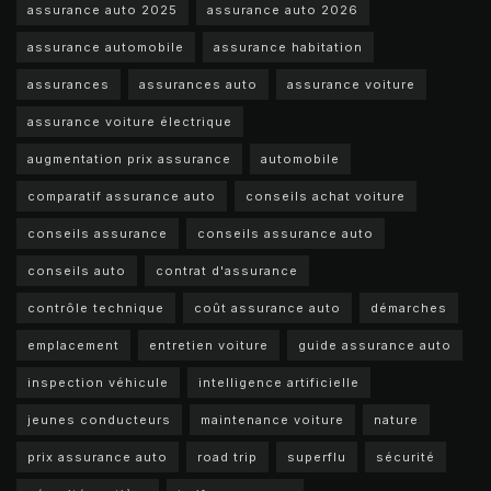
assurance auto 2025
assurance auto 2026
assurance automobile
assurance habitation
assurances
assurances auto
assurance voiture
assurance voiture électrique
augmentation prix assurance
automobile
comparatif assurance auto
conseils achat voiture
conseils assurance
conseils assurance auto
conseils auto
contrat d'assurance
contrôle technique
coût assurance auto
démarches
emplacement
entretien voiture
guide assurance auto
inspection véhicule
intelligence artificielle
jeunes conducteurs
maintenance voiture
nature
prix assurance auto
road trip
superflu
sécurité