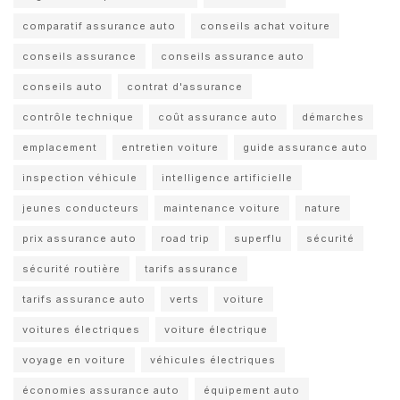
comparatif assurance auto
conseils achat voiture
conseils assurance
conseils assurance auto
conseils auto
contrat d'assurance
contrôle technique
coût assurance auto
démarches
emplacement
entretien voiture
guide assurance auto
inspection véhicule
intelligence artificielle
jeunes conducteurs
maintenance voiture
nature
prix assurance auto
road trip
superflu
sécurité
sécurité routière
tarifs assurance
tarifs assurance auto
verts
voiture
voitures électriques
voiture électrique
voyage en voiture
véhicules électriques
économies assurance auto
équipement auto