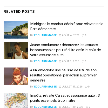
RELATED
POSTS
Michigan : le combat décisif pour réinventer le
Parti démocrate
BY
ÉDOUARD MASSÉ
AOÛT 4, 2026
0
Jeune conducteur : découvrez les astuces
incontournables pour réduire enfin le coût de
votre assurance auto
BY
ÉDOUARD MASSÉ
AOÛT 3, 2026
0
AXA enregistre une hausse de 8% de son
résultat opérationnel par action au premier
semestre
BY
ÉDOUARD MASSÉ
JUILLET 31, 2026
0
Impôts, retraite Carsat et assurance auto : 3
points essentiels à connaître
BY
ÉDOUARD MASSÉ
JUILLET 30, 2026
0