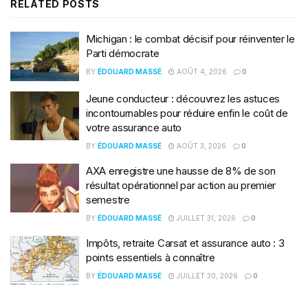
RELATED
POSTS
Michigan : le combat décisif pour réinventer le
Parti démocrate
BY
ÉDOUARD MASSÉ
AOÛT 4, 2026
0
Jeune conducteur : découvrez les astuces
incontournables pour réduire enfin le coût de
votre assurance auto
BY
ÉDOUARD MASSÉ
AOÛT 3, 2026
0
AXA enregistre une hausse de 8% de son
résultat opérationnel par action au premier
semestre
BY
ÉDOUARD MASSÉ
JUILLET 31, 2026
0
Impôts, retraite Carsat et assurance auto : 3
points essentiels à connaître
BY
ÉDOUARD MASSÉ
JUILLET 30, 2026
0