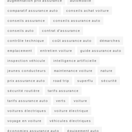
augmentation prix assurance
automobile
comparatif assurance auto
conseils achat voiture
conseils assurance
conseils assurance auto
conseils auto
contrat d'assurance
contrôle technique
coût assurance auto
démarches
emplacement
entretien voiture
guide assurance auto
inspection véhicule
intelligence artificielle
jeunes conducteurs
maintenance voiture
nature
prix assurance auto
road trip
superflu
sécurité
sécurité routière
tarifs assurance
tarifs assurance auto
verts
voiture
voitures électriques
voiture électrique
voyage en voiture
véhicules électriques
économies assurance auto
équipement auto