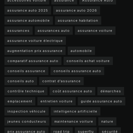
accessoires voiture
assurance
Assurance Auto
assurance auto 2025
assurance auto 2026
assurance automobile
assurance habitation
assurances
assurances auto
assurance voiture
assurance voiture électrique
augmentation prix assurance
automobile
comparatif assurance auto
conseils achat voiture
conseils assurance
conseils assurance auto
conseils auto
contrat d'assurance
contrôle technique
coût assurance auto
démarches
emplacement
entretien voiture
guide assurance auto
inspection véhicule
intelligence artificielle
jeunes conducteurs
maintenance voiture
nature
prix assurance auto
road trip
superflu
sécurité