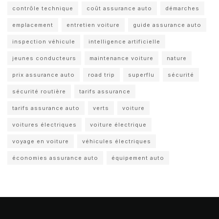
contrôle technique
coût assurance auto
démarches
emplacement
entretien voiture
guide assurance auto
inspection véhicule
intelligence artificielle
jeunes conducteurs
maintenance voiture
nature
prix assurance auto
road trip
superflu
sécurité
sécurité routière
tarifs assurance
tarifs assurance auto
verts
voiture
voitures électriques
voiture électrique
voyage en voiture
véhicules électriques
économies assurance auto
équipement auto