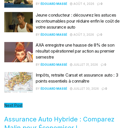
BY
ÉDOUARD MASSÉ
AOÛT 4, 2026
0
Jeune conducteur : découvrez les astuces
incontournables pour réduire enfin le coût de
votre assurance auto
BY
ÉDOUARD MASSÉ
AOÛT 3, 2026
0
AXA enregistre une hausse de 8% de son
résultat opérationnel par action au premier
semestre
BY
ÉDOUARD MASSÉ
JUILLET 31, 2026
0
Impôts, retraite Carsat et assurance auto : 3
points essentiels à connaître
BY
ÉDOUARD MASSÉ
JUILLET 30, 2026
0
Next Post
Assurance Auto Hybride : Comparez
Malin pour Économiser !