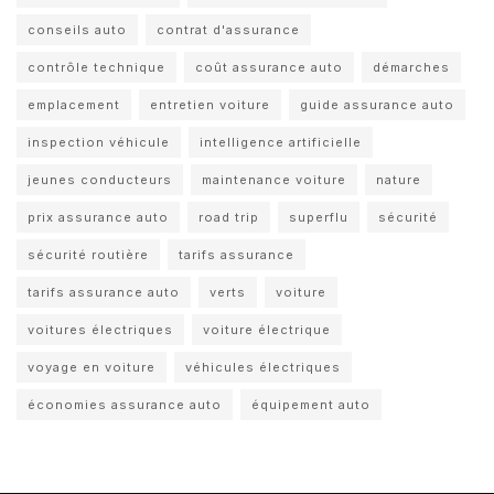
conseils auto
contrat d'assurance
contrôle technique
coût assurance auto
démarches
emplacement
entretien voiture
guide assurance auto
inspection véhicule
intelligence artificielle
jeunes conducteurs
maintenance voiture
nature
prix assurance auto
road trip
superflu
sécurité
sécurité routière
tarifs assurance
tarifs assurance auto
verts
voiture
voitures électriques
voiture électrique
voyage en voiture
véhicules électriques
économies assurance auto
équipement auto