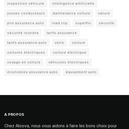
inspection véhicule
intelligence artificielle
jeunes conducteurs
maintenance voiture
nature
prix assurance auto
road trip
superflu
sécurité
sécurité routière
tarifs assurance
tarifs assurance auto
verts
voiture
voitures électriques
voiture électrique
voyage en voiture
véhicules électriques
économies assurance auto
équipement auto
A PROPOS
Chez Atoova, nous vous aidons à faire les bons choix pour