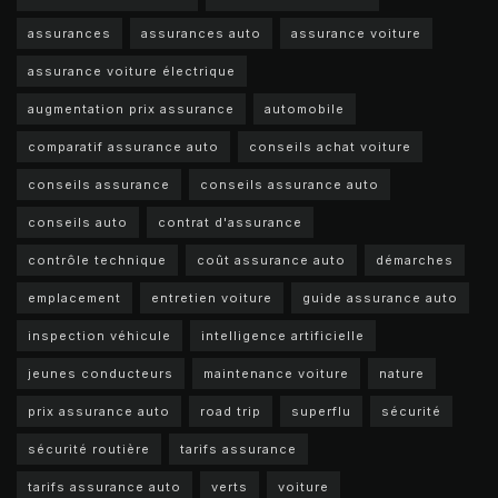
assurances
assurances auto
assurance voiture
assurance voiture électrique
augmentation prix assurance
automobile
comparatif assurance auto
conseils achat voiture
conseils assurance
conseils assurance auto
conseils auto
contrat d'assurance
contrôle technique
coût assurance auto
démarches
emplacement
entretien voiture
guide assurance auto
inspection véhicule
intelligence artificielle
jeunes conducteurs
maintenance voiture
nature
prix assurance auto
road trip
superflu
sécurité
sécurité routière
tarifs assurance
tarifs assurance auto
verts
voiture