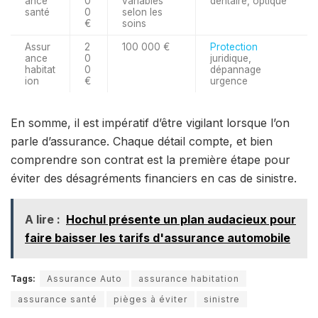
ance
0
variables
dentaire, optique
santé
0
selon les
€
soins
Assur
2
100 000 €
Protection
ance
0
juridique,
habitat
0
dépannage
ion
€
urgence
En somme, il est impératif d’être vigilant lorsque l’on
parle d’assurance. Chaque détail compte, et bien
comprendre son contrat est la première étape pour
éviter des désagréments financiers en cas de sinistre.
A lire :
Hochul présente un plan audacieux pour
faire baisser les tarifs d'assurance automobile
Tags:
Assurance Auto
assurance habitation
assurance santé
pièges à éviter
sinistre