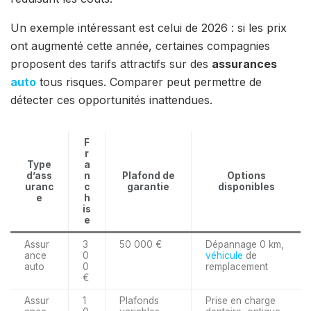
Un exemple intéressant est celui de 2026 : si les prix
ont augmenté cette année, certaines compagnies
proposent des tarifs attractifs sur des
assurances
auto
tous risques. Comparer peut permettre de
détecter ces opportunités inattendues.
F
r
Type
a
d’ass
n
Plafond de
Options
uranc
c
garantie
disponibles
e
h
is
e
Assur
3
50 000 €
Dépannage 0 km,
ance
0
véhicule
de
auto
0
remplacement
€
Assur
1
Plafonds
Prise en charge