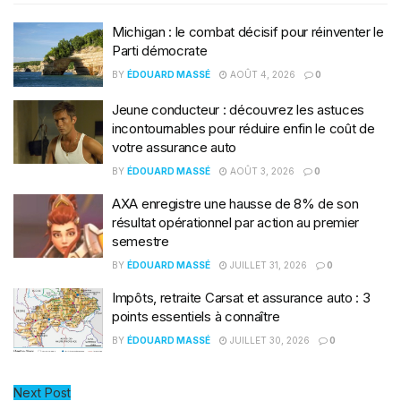
Michigan : le combat décisif pour réinventer le
Parti démocrate
BY
ÉDOUARD MASSÉ
AOÛT 4, 2026
0
Jeune conducteur : découvrez les astuces
incontournables pour réduire enfin le coût de
votre assurance auto
BY
ÉDOUARD MASSÉ
AOÛT 3, 2026
0
AXA enregistre une hausse de 8% de son
résultat opérationnel par action au premier
semestre
BY
ÉDOUARD MASSÉ
JUILLET 31, 2026
0
Impôts, retraite Carsat et assurance auto : 3
points essentiels à connaître
BY
ÉDOUARD MASSÉ
JUILLET 30, 2026
0
Next Post