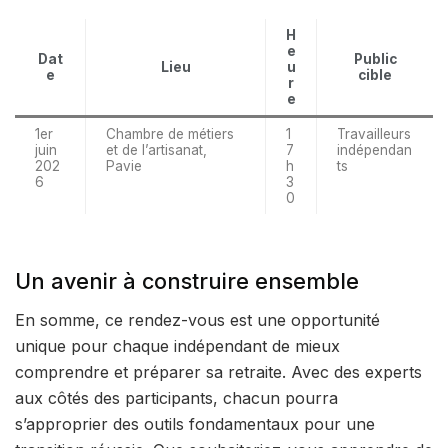
H
e
Dat
Public
Lieu
u
e
cible
r
e
1er
Chambre de métiers
1
Travailleurs
juin
et de l’artisanat,
7
indépendan
202
Pavie
h
ts
6
3
0
Un avenir à construire ensemble
En somme, ce rendez-vous est une opportunité
unique pour chaque indépendant de mieux
comprendre et préparer sa retraite. Avec des experts
aux côtés des participants, chacun pourra
s’approprier des outils fondamentaux pour une