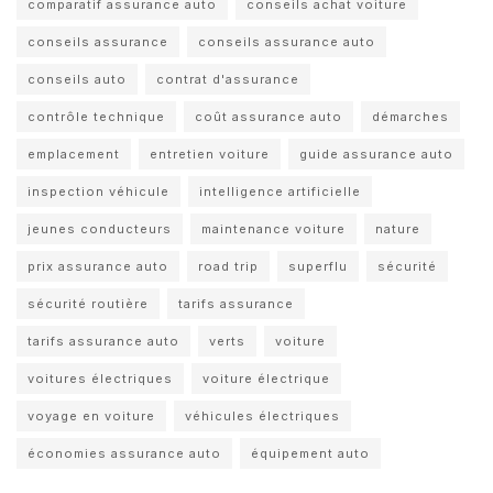
comparatif assurance auto
conseils achat voiture
conseils assurance
conseils assurance auto
conseils auto
contrat d'assurance
contrôle technique
coût assurance auto
démarches
emplacement
entretien voiture
guide assurance auto
inspection véhicule
intelligence artificielle
jeunes conducteurs
maintenance voiture
nature
prix assurance auto
road trip
superflu
sécurité
sécurité routière
tarifs assurance
tarifs assurance auto
verts
voiture
voitures électriques
voiture électrique
voyage en voiture
véhicules électriques
économies assurance auto
équipement auto