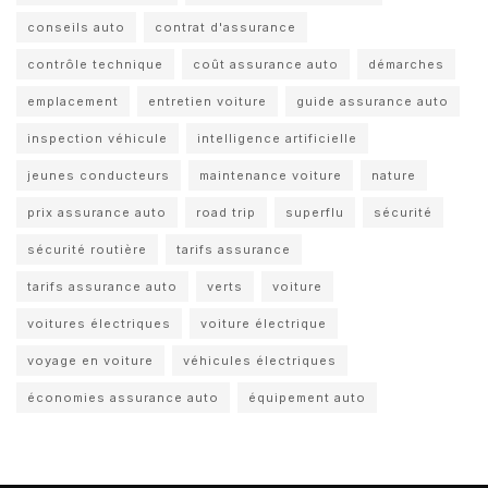
conseils auto
contrat d'assurance
contrôle technique
coût assurance auto
démarches
emplacement
entretien voiture
guide assurance auto
inspection véhicule
intelligence artificielle
jeunes conducteurs
maintenance voiture
nature
prix assurance auto
road trip
superflu
sécurité
sécurité routière
tarifs assurance
tarifs assurance auto
verts
voiture
voitures électriques
voiture électrique
voyage en voiture
véhicules électriques
économies assurance auto
équipement auto