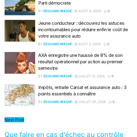
Parti démocrate
BY
ÉDOUARD MASSÉ
AOÛT 4, 2026
0
Jeune conducteur : découvrez les astuces
incontournables pour réduire enfin le coût de
votre assurance auto
BY
ÉDOUARD MASSÉ
AOÛT 3, 2026
0
AXA enregistre une hausse de 8% de son
résultat opérationnel par action au premier
semestre
BY
ÉDOUARD MASSÉ
JUILLET 31, 2026
0
Impôts, retraite Carsat et assurance auto : 3
points essentiels à connaître
BY
ÉDOUARD MASSÉ
JUILLET 30, 2026
0
Next Post
Que faire en cas d’échec au contrôle