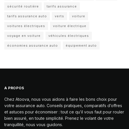
sécurité routière
tarifs assurance
tarifs assurance auto
verts
voiture
voitures électriques
voiture électrique
voyage en voiture
véhicules électriques
économies assurance auto
équipement auto
A PROPOS
Chez Atoova, nous vous aidons à faire les bons choix pour
votre assurance auto. Conseils pratiques, comparatifs d’offres
et astuces pour économiser : tout ce qu’il vous faut pour rouler
bien assuré, en toute simplicité. Prenez le volant de votre
tranquillité, nous vous guidons.