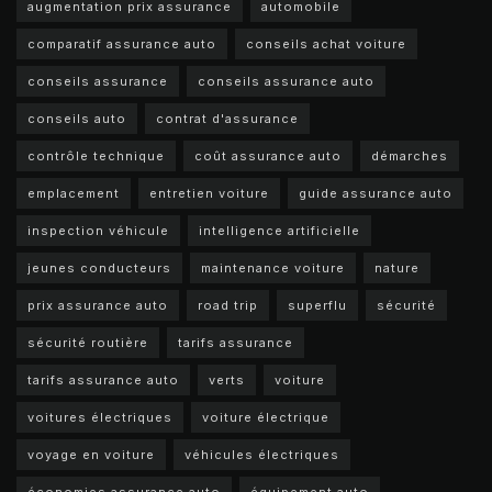
augmentation prix assurance
automobile
comparatif assurance auto
conseils achat voiture
conseils assurance
conseils assurance auto
conseils auto
contrat d'assurance
contrôle technique
coût assurance auto
démarches
emplacement
entretien voiture
guide assurance auto
inspection véhicule
intelligence artificielle
jeunes conducteurs
maintenance voiture
nature
prix assurance auto
road trip
superflu
sécurité
sécurité routière
tarifs assurance
tarifs assurance auto
verts
voiture
voitures électriques
voiture électrique
voyage en voiture
véhicules électriques
économies assurance auto
équipement auto