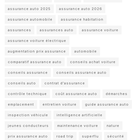
assurance auto 2025
assurance auto 2026
assurance automobile
assurance habitation
assurances
assurances auto
assurance voiture
assurance voiture électrique
augmentation prix assurance
automobile
comparatif assurance auto
conseils achat voiture
conseils assurance
conseils assurance auto
conseils auto
contrat d'assurance
contrôle technique
coût assurance auto
démarches
emplacement
entretien voiture
guide assurance auto
inspection véhicule
intelligence artificielle
jeunes conducteurs
maintenance voiture
nature
prix assurance auto
road trip
superflu
sécurité