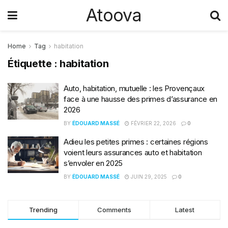
Atoova
Home
Tag
habitation
Étiquette :
habitation
Auto, habitation, mutuelle : les Provençaux
face à une hausse des primes d’assurance en
2026
BY
ÉDOUARD MASSÉ
FÉVRIER 22, 2026
0
Adieu les petites primes : certaines régions
voient leurs assurances auto et habitation
s’envoler en 2025
BY
ÉDOUARD MASSÉ
JUIN 29, 2025
0
Trending
Comments
Latest