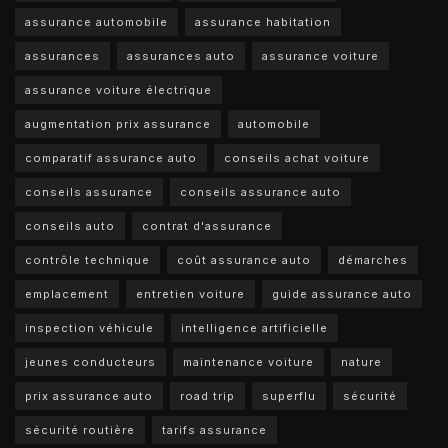
assurance automobile
assurance habitation
assurances
assurances auto
assurance voiture
assurance voiture électrique
augmentation prix assurance
automobile
comparatif assurance auto
conseils achat voiture
conseils assurance
conseils assurance auto
conseils auto
contrat d'assurance
contrôle technique
coût assurance auto
démarches
emplacement
entretien voiture
guide assurance auto
inspection véhicule
intelligence artificielle
jeunes conducteurs
maintenance voiture
nature
prix assurance auto
road trip
superflu
sécurité
sécurité routière
tarifs assurance