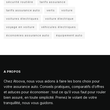
sécurité routière
tarifs assurance
tarifs assurance auto
verts
voiture
voitures électriques
voiture électrique
voyage en voiture
véhicules électriques
économies assurance auto
équipement auto
A PROPOS
Chez Atoova, nous vous aidons à faire les bons choix pour
votre assurance auto. Conseils pratiques, comparatifs d’offres
et astuces pour économiser : tout ce qu’il vous faut pour rouler
bien assuré, en toute simplicité. Prenez le volant de votre
tranquillité, nous vous guidons.