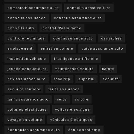
comparatif assurance auto
conseils achat voiture
conseils assurance
conseils assurance auto
conseils auto
contrat d'assurance
contrôle technique
coût assurance auto
démarches
emplacement
entretien voiture
guide assurance auto
inspection véhicule
intelligence artificielle
jeunes conducteurs
maintenance voiture
nature
prix assurance auto
road trip
superflu
sécurité
sécurité routière
tarifs assurance
tarifs assurance auto
verts
voiture
voitures électriques
voiture électrique
voyage en voiture
véhicules électriques
économies assurance auto
équipement auto