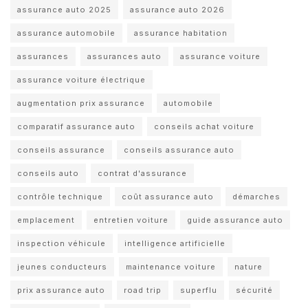
assurance auto 2025
assurance auto 2026
assurance automobile
assurance habitation
assurances
assurances auto
assurance voiture
assurance voiture électrique
augmentation prix assurance
automobile
comparatif assurance auto
conseils achat voiture
conseils assurance
conseils assurance auto
conseils auto
contrat d'assurance
contrôle technique
coût assurance auto
démarches
emplacement
entretien voiture
guide assurance auto
inspection véhicule
intelligence artificielle
jeunes conducteurs
maintenance voiture
nature
prix assurance auto
road trip
superflu
sécurité