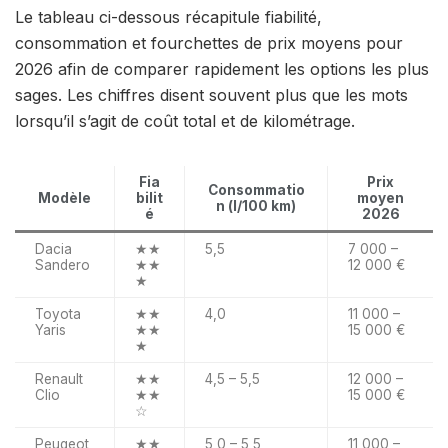
Le tableau ci-dessous récapitule fiabilité,
consommation et fourchettes de prix moyens pour
2026 afin de comparer rapidement les options les plus
sages. Les chiffres disent souvent plus que les mots
lorsqu’il s’agit de coût total et de kilométrage.
Fia
Prix
Consommatio
Modèle
bilit
moyen
n (l/100 km)
é
2026
Dacia
★★
5,5
7 000 –
Sandero
★★
12 000 €
★
Toyota
★★
4,0
11 000 –
Yaris
★★
15 000 €
★
Renault
★★
4,5 – 5,5
12 000 –
Clio
★★
15 000 €
☆
Peugeot
★★
5,0 – 5,5
11 000 –