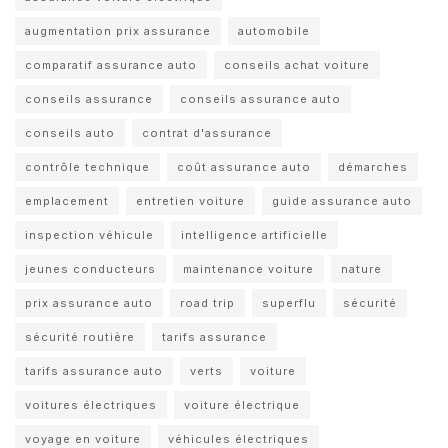
augmentation prix assurance
automobile
comparatif assurance auto
conseils achat voiture
conseils assurance
conseils assurance auto
conseils auto
contrat d'assurance
contrôle technique
coût assurance auto
démarches
emplacement
entretien voiture
guide assurance auto
inspection véhicule
intelligence artificielle
jeunes conducteurs
maintenance voiture
nature
prix assurance auto
road trip
superflu
sécurité
sécurité routière
tarifs assurance
tarifs assurance auto
verts
voiture
voitures électriques
voiture électrique
voyage en voiture
véhicules électriques