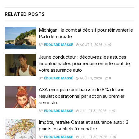
RELATED
POSTS
Michigan : le combat décisif pour réinventer le
Parti démocrate
BY
ÉDOUARD MASSÉ
AOÛT 4, 2026
0
Jeune conducteur : découvrez les astuces
incontournables pour réduire enfin le coût de
votre assurance auto
BY
ÉDOUARD MASSÉ
AOÛT 3, 2026
0
AXA enregistre une hausse de 8% de son
résultat opérationnel par action au premier
semestre
BY
ÉDOUARD MASSÉ
JUILLET 31, 2026
0
Impôts, retraite Carsat et assurance auto : 3
points essentiels à connaître
BY
ÉDOUARD MASSÉ
JUILLET 30, 2026
0