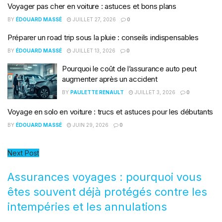
Voyager pas cher en voiture : astuces et bons plans
BY
ÉDOUARD MASSÉ
JUILLET 27, 2026
0
Préparer un road trip sous la pluie : conseils indispensables
BY
ÉDOUARD MASSÉ
JUILLET 13, 2026
0
Pourquoi le coût de l’assurance auto peut
augmenter après un accident
BY
PAULETTE RENAULT
JUILLET 3, 2026
0
Voyage en solo en voiture : trucs et astuces pour les débutants
BY
ÉDOUARD MASSÉ
JUIN 29, 2026
0
Next Post
Assurances voyages : pourquoi vous
êtes souvent déjà protégés contre les
intempéries et les annulations