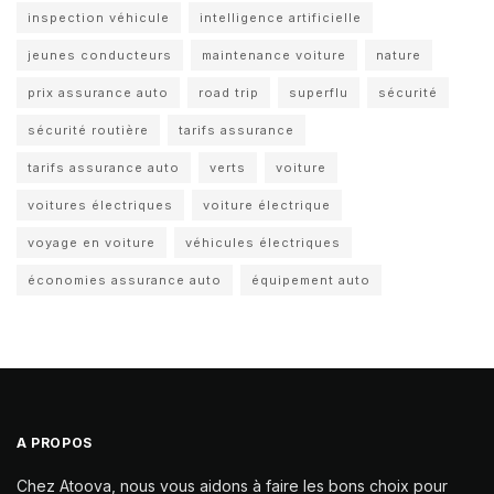
inspection véhicule
intelligence artificielle
jeunes conducteurs
maintenance voiture
nature
prix assurance auto
road trip
superflu
sécurité
sécurité routière
tarifs assurance
tarifs assurance auto
verts
voiture
voitures électriques
voiture électrique
voyage en voiture
véhicules électriques
économies assurance auto
équipement auto
A PROPOS
Chez Atoova, nous vous aidons à faire les bons choix pour