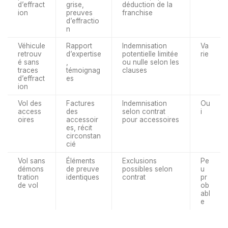
d’effract
grise,
déduction de la
ion
preuves
franchise
d’effractio
n
Véhicule
Rapport
Indemnisation
Va
retrouv
d’expertise
potentielle limitée
rie
é sans
,
ou nulle selon les
traces
témoignag
clauses
d’effract
es
ion
Vol des
Factures
Indemnisation
Ou
access
des
selon contrat
i
oires
accessoir
pour accessoires
es, récit
circonstan
cié
Vol sans
Éléments
Exclusions
Pe
démons
de preuve
possibles selon
u
tration
identiques
contrat
pr
de vol
ob
abl
e