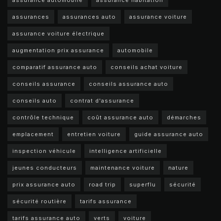
assurance automobile
assurance habitation
assurances
assurances auto
assurance voiture
assurance voiture électrique
augmentation prix assurance
automobile
comparatif assurance auto
conseils achat voiture
conseils assurance
conseils assurance auto
conseils auto
contrat d'assurance
contrôle technique
coût assurance auto
démarches
emplacement
entretien voiture
guide assurance auto
inspection véhicule
intelligence artificielle
jeunes conducteurs
maintenance voiture
nature
prix assurance auto
road trip
superflu
sécurité
sécurité routière
tarifs assurance
tarifs assurance auto
verts
voiture