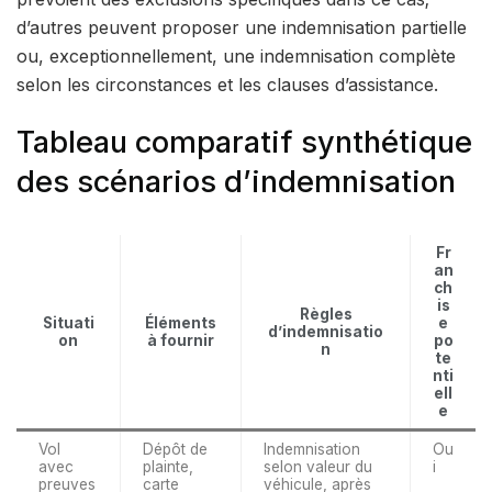
d’autres peuvent proposer une indemnisation partielle
ou, exceptionnellement, une indemnisation complète
selon les circonstances et les clauses d’assistance.
Tableau comparatif synthétique
des scénarios d’indemnisation
Fr
an
ch
is
Règles
Situati
Éléments
e
d’indemnisatio
on
à fournir
po
n
te
nti
ell
e
Vol
Dépôt de
Indemnisation
Ou
avec
plainte,
selon valeur du
i
preuves
carte
véhicule, après