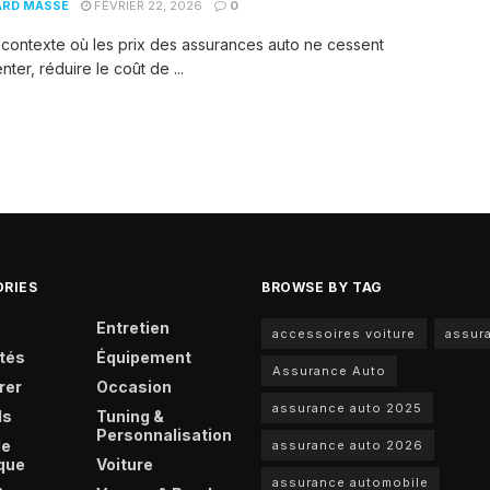
ARD MASSÉ
FÉVRIER 22, 2026
0
contexte où les prix des assurances auto ne cessent
ter, réduire le coût de ...
RIES
BROWSE BY TAG
Entretien
accessoires voiture
assur
tés
Équipement
Assurance Auto
rer
Occasion
assurance auto 2025
ls
Tuning &
Personnalisation
le
assurance auto 2026
que
Voiture
assurance automobile