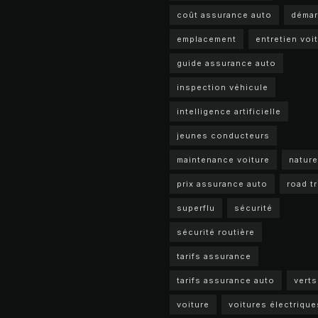
coût assurance auto
déma
emplacement
entretien voi
guide assurance auto
inspection véhicule
intelligence artificielle
jeunes conducteurs
maintenance voiture
nature
prix assurance auto
road tr
superflu
sécurité
sécurité routière
tarifs assurance
tarifs assurance auto
verts
voiture
voitures électrique