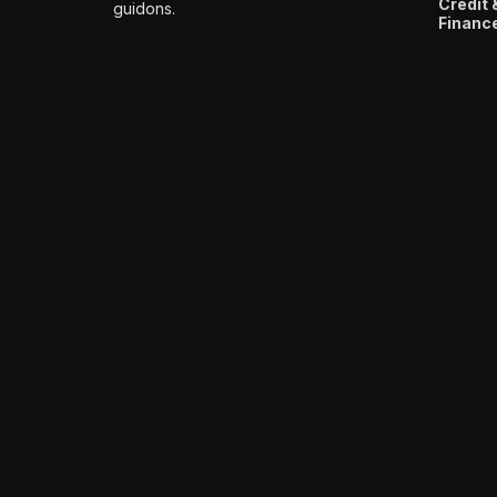
Crédit 
guidons.
Financ