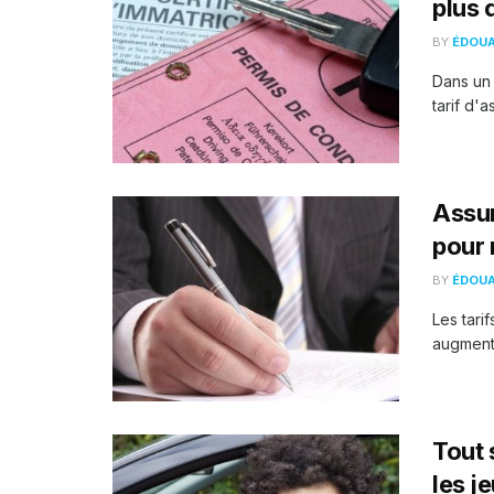
plus 
BY
ÉDOU
Dans un 
tarif d'a
Assur
pour 
BY
ÉDOU
Les tari
augmenta
Tout 
les j