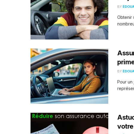
BY
ÉDOU
Obtenir 
nombreux
Assur
prime
BY
ÉDOU
Pour un 
représen
Astuc
votre