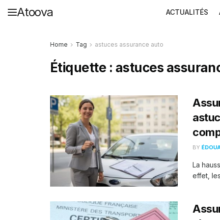
Atoova
ACTUALITÉS
Home
Tag
astuces assurance auto
Étiquette :
astuces assuran
Assu
astuc
compr
BY
ÉDOU
La hauss
effet, le
Assur