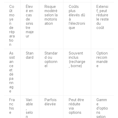
Co
Élev
Risque
Coûts
Extensi
ût
é en
modéré
plus
f, peut
mo
cas
selon la
élevés dû
réduire
ye
de
motoris
à
le reste
n
sinis
ation
l’électroni
du
de
tre
que
coût
rép
maje
ara
ur
tio
n
As
Stan
Standar
Souvent
Option
sist
dard
d ou
inclus
recom
an
optionn
(recharge
mandé
ce
el
, borne)
e
et
dé
pa
nn
ag
e
Fra
Vari
Parfois
Peut être
Gamm
nc
able
élevée
réduite
e
his
,
via
d’optio
e
selo
options
ns
n
selon