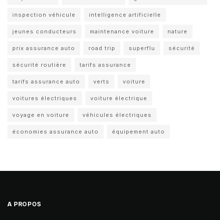
inspection véhicule
intelligence artificielle
jeunes conducteurs
maintenance voiture
nature
prix assurance auto
road trip
superflu
sécurité
sécurité routière
tarifs assurance
tarifs assurance auto
verts
voiture
voitures électriques
voiture électrique
voyage en voiture
véhicules électriques
économies assurance auto
équipement auto
A PROPOS