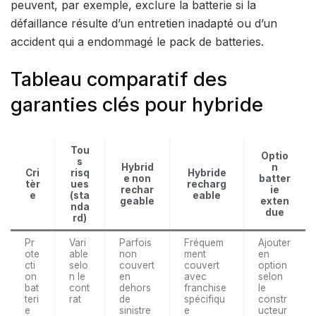
peuvent, par exemple, exclure la batterie si la
défaillance résulte d’un entretien inadapté ou d’un
accident qui a endommagé le pack de batteries.
Tableau comparatif des
garanties clés pour hybride
Tou
Optio
s
Hybrid
n
Cri
risq
Hybride
e non
batter
tèr
ues
recharg
rechar
ie
e
(sta
eable
geable
exten
nda
due
rd)
Pr
Vari
Parfois
Fréquem
Ajouter
ote
able
non
ment
en
cti
selo
couvert
couvert
option
on
n le
en
avec
selon
bat
cont
dehors
franchise
le
teri
rat
de
spécifiqu
constr
e
sinistre
e
ucteur