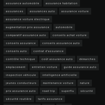
assurance automobile
assurance habitation
assurances
assurances auto
assurance voiture
assurance voiture électrique
augmentation prix assurance
automobile
comparatif assurance auto
conseils achat voiture
conseils assurance
conseils assurance auto
conseils auto
contrat d'assurance
contrôle technique
coût assurance auto
démarches
emplacement
entretien voiture
guide assurance auto
inspection véhicule
intelligence artificielle
jeunes conducteurs
maintenance voiture
nature
prix assurance auto
road trip
superflu
sécurité
sécurité routière
tarifs assurance