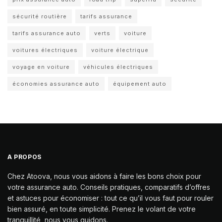
sécurité routière
tarifs assurance
tarifs assurance auto
verts
voiture
voitures électriques
voiture électrique
voyage en voiture
véhicules électriques
économies assurance auto
équipement auto
A PROPOS
Chez Atoova, nous vous aidons à faire les bons choix pour
votre assurance auto. Conseils pratiques, comparatifs d’offres
et astuces pour économiser : tout ce qu’il vous faut pour rouler
bien assuré, en toute simplicité. Prenez le volant de votre
tranquillité, nous vous guidons.