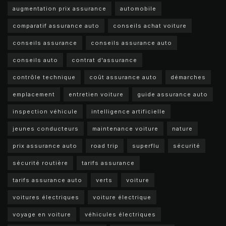
augmentation prix assurance
automobile
comparatif assurance auto
conseils achat voiture
conseils assurance
conseils assurance auto
conseils auto
contrat d'assurance
contrôle technique
coût assurance auto
démarches
emplacement
entretien voiture
guide assurance auto
inspection véhicule
intelligence artificielle
jeunes conducteurs
maintenance voiture
nature
prix assurance auto
road trip
superflu
sécurité
sécurité routière
tarifs assurance
tarifs assurance auto
verts
voiture
voitures électriques
voiture électrique
voyage en voiture
véhicules électriques