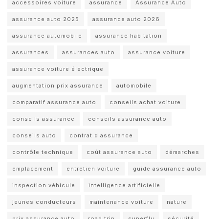
accessoires voiture
assurance
Assurance Auto
assurance auto 2025
assurance auto 2026
assurance automobile
assurance habitation
assurances
assurances auto
assurance voiture
assurance voiture électrique
augmentation prix assurance
automobile
comparatif assurance auto
conseils achat voiture
conseils assurance
conseils assurance auto
conseils auto
contrat d'assurance
contrôle technique
coût assurance auto
démarches
emplacement
entretien voiture
guide assurance auto
inspection véhicule
intelligence artificielle
jeunes conducteurs
maintenance voiture
nature
prix assurance auto
road trip
superflu
sécurité