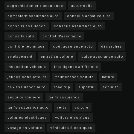
augmentation prix assurance
automobile
comparatif assurance auto
conseils achat voiture
conseils assurance
conseils assurance auto
conseils auto
contrat d'assurance
contrôle technique
coût assurance auto
démarches
emplacement
entretien voiture
guide assurance auto
inspection véhicule
intelligence artificielle
jeunes conducteurs
maintenance voiture
nature
prix assurance auto
road trip
superflu
sécurité
sécurité routière
tarifs assurance
tarifs assurance auto
verts
voiture
voitures électriques
voiture électrique
voyage en voiture
véhicules électriques