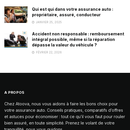
Qui est qui dans votre assurance auto :
propriétaire, assuré, conducteur
JANVIER 25, 2025
Accident non responsable : remboursement
intégral possible, même si la réparation
dépasse la valeur du véhicule ?
FÉVRIER 22, 2026
A PROPOS
Chez Atoova, nous vous aidons à faire les bons choix pour
votre assurance auto. Conseils pratiques, comparatifs d’offres
et astuces pour économiser : tout ce qu’il vous faut pour rouler
bien assuré, en toute simplicité. Prenez le volant de votre
tranquillité, nous vous guidons.