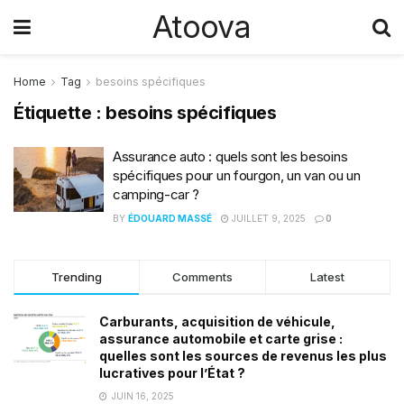
Atoova
Home
Tag
besoins spécifiques
Étiquette :
besoins spécifiques
Assurance auto : quels sont les besoins
spécifiques pour un fourgon, un van ou un
camping-car ?
BY
ÉDOUARD MASSÉ
JUILLET 9, 2025
0
Trending
Comments
Latest
Carburants, acquisition de véhicule,
assurance automobile et carte grise :
quelles sont les sources de revenus les plus
lucratives pour l’État ?
JUIN 16, 2025