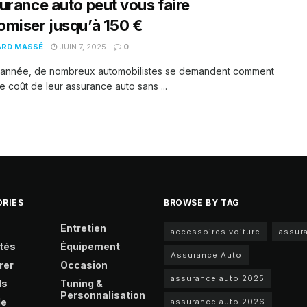
urance auto peut vous faire
miser jusqu’à 150 €
ARD MASSÉ
JUIN 7, 2025
0
année, de nombreux automobilistes se demandent comment
le coût de leur assurance auto sans ...
RIES
BROWSE BY TAG
Entretien
accessoires voiture
assur
tés
Équipement
Assurance Auto
rer
Occasion
assurance auto 2025
ls
Tuning &
Personnalisation
le
assurance auto 2026