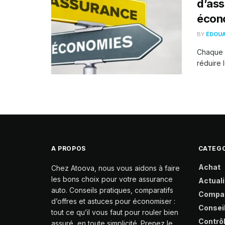
d’ass
écono
BY
ÉDOU
Chaque 
réduire 
A PROPOS
CATEGO
Achat
Chez Atoova, nous vous aidons à faire
les bons choix pour votre assurance
Actuali
auto. Conseils pratiques, comparatifs
Compa
d’offres et astuces pour économiser :
Consei
tout ce qu’il vous faut pour rouler bien
Contrô
assuré, en toute simplicité. Prenez le