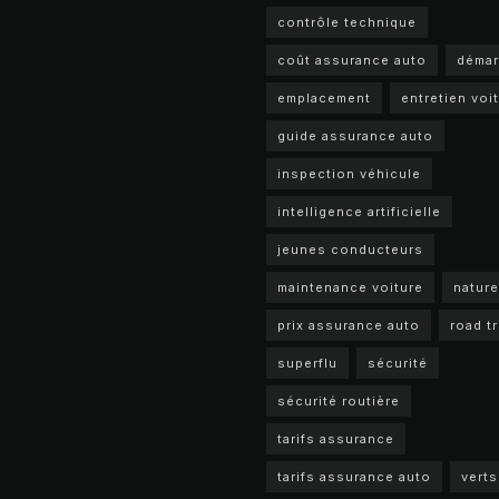
contrôle technique
coût assurance auto
déma
emplacement
entretien voi
guide assurance auto
inspection véhicule
intelligence artificielle
jeunes conducteurs
maintenance voiture
nature
prix assurance auto
road tr
superflu
sécurité
sécurité routière
tarifs assurance
tarifs assurance auto
verts