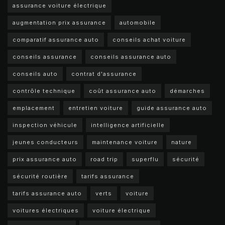
assurance voiture électrique
augmentation prix assurance
automobile
comparatif assurance auto
conseils achat voiture
conseils assurance
conseils assurance auto
conseils auto
contrat d'assurance
contrôle technique
coût assurance auto
démarches
emplacement
entretien voiture
guide assurance auto
inspection véhicule
intelligence artificielle
jeunes conducteurs
maintenance voiture
nature
prix assurance auto
road trip
superflu
sécurité
sécurité routière
tarifs assurance
tarifs assurance auto
verts
voiture
voitures électriques
voiture électrique