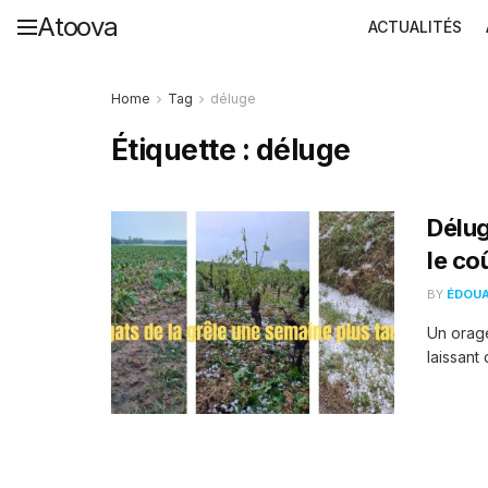
Atoova
ACTUALITÉS
Home
Tag
déluge
Étiquette :
déluge
Délug
le co
BY
ÉDOU
Un orage
laissant 