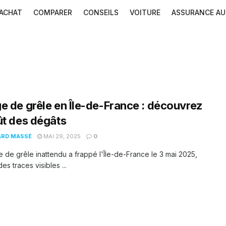
ACHAT
COMPARER
CONSEILS
VOITURE
ASSURANCE A
e de grêle en Île-de-France : découvrez
ût des dégâts
ARD MASSÉ
MAI 29, 2025
0
 de grêle inattendu a frappé l'Île-de-France le 3 mai 2025,
des traces visibles ...