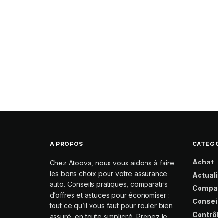
A PROPOS
CATEGO
Achat
Chez Atoova, nous vous aidons à faire
les bons choix pour votre assurance
Actuali
auto. Conseils pratiques, comparatifs
Compa
d’offres et astuces pour économiser :
Consei
tout ce qu’il vous faut pour rouler bien
Contrô
assuré, en toute simplicité. Prenez le