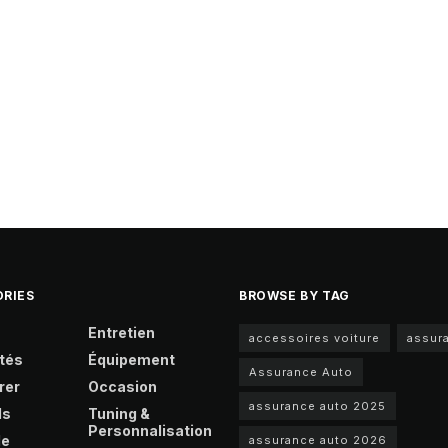
RIES
BROWSE BY TAG
Entretien
accessoires voiture
assur
tés
Équipement
Assurance Auto
rer
Occasion
assurance auto 2025
ls
Tuning &
Personnalisation
le
assurance auto 2026