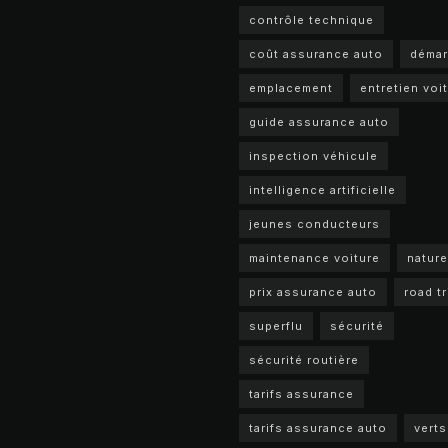
contrôle technique
coût assurance auto
déma
emplacement
entretien voi
guide assurance auto
inspection véhicule
intelligence artificielle
jeunes conducteurs
maintenance voiture
nature
prix assurance auto
road tr
superflu
sécurité
sécurité routière
tarifs assurance
tarifs assurance auto
verts