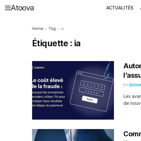
Atoova
ACTUALITÉS
Home
Tag
ia
Étiquette :
ia
Autom
l’ass
BY
ÉDOU
Les avan
de nouve
Comm