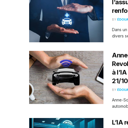
l’ass
renfo
BY
ÉDOU
Dans un 
divers s
Anne-
Revol
à l’I
21/10
BY
ÉDOU
Anne-So
automobi
L’IA 