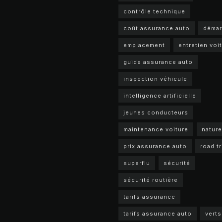
contrôle technique
coût assurance auto
déma
emplacement
entretien voi
guide assurance auto
inspection véhicule
intelligence artificielle
jeunes conducteurs
maintenance voiture
nature
prix assurance auto
road tr
superflu
sécurité
sécurité routière
tarifs assurance
tarifs assurance auto
verts