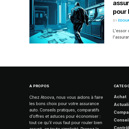
assur
pour 
BY
ÉDOU
L'essor 
l'assura
A PROPOS
CATEGO
Achat
Chez Atoova, nous vous aidons à faire
les bons choix pour votre assurance
Actuali
auto. Conseils pratiques, comparatifs
Compa
d’offres et astuces pour économiser :
Consei
tout ce qu’il vous faut pour rouler bien
Contrô
assuré, en toute simplicité. Prenez le