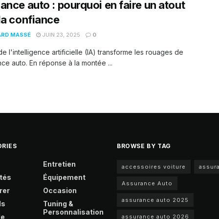
ance auto : pourquoi en faire un atout
la confiance
ARD MASSÉ
JUIN 23, 2025
0
de l'intelligence artificielle (IA) transforme les rouages de
nce auto. En réponse à la montée ...
RIES
BROWSE BY TAG
Entretien
accessoires voiture
assur
tés
Équipement
Assurance Auto
rer
Occasion
assurance auto 2025
ls
Tuning &
Personnalisation
le
assurance auto 2026