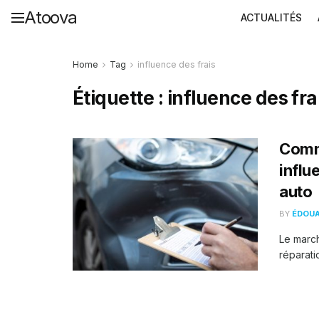
Atoova
ACTUALITÉS
Home
Tag
influence des frais
Étiquette :
influence des fra
Comme
influ
auto
BY
ÉDOU
Le march
réparatio