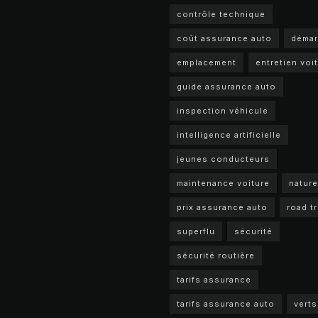
contrôle technique
coût assurance auto
déma
emplacement
entretien voi
guide assurance auto
inspection véhicule
intelligence artificielle
jeunes conducteurs
maintenance voiture
nature
prix assurance auto
road tr
superflu
sécurité
sécurité routière
tarifs assurance
tarifs assurance auto
verts