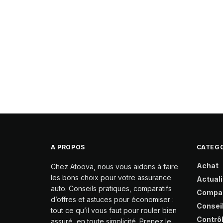
A PROPOS
CATEGO
Achat
Chez Atoova, nous vous aidons à faire
les bons choix pour votre assurance
Actuali
auto. Conseils pratiques, comparatifs
Compa
d’offres et astuces pour économiser :
Consei
tout ce qu’il vous faut pour rouler bien
Contrô
assuré, en toute simplicité. Prenez le