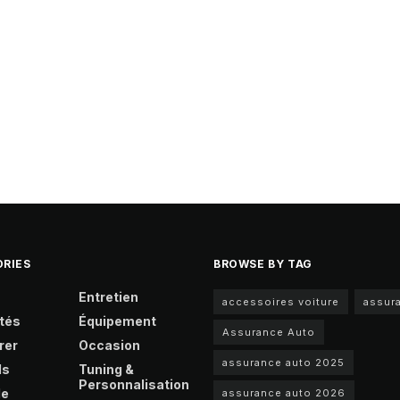
RIES
BROWSE BY TAG
Entretien
accessoires voiture
assur
tés
Équipement
Assurance Auto
rer
Occasion
assurance auto 2025
ls
Tuning &
Personnalisation
le
assurance auto 2026