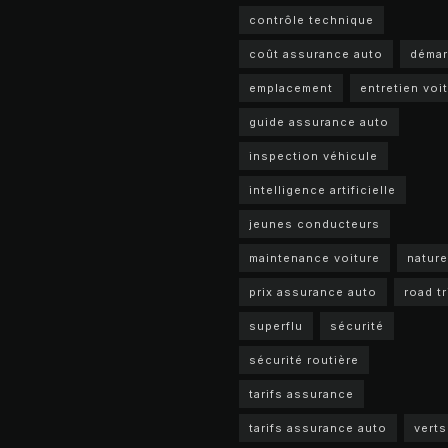
contrôle technique
coût assurance auto
déma
emplacement
entretien voi
guide assurance auto
inspection véhicule
intelligence artificielle
jeunes conducteurs
maintenance voiture
nature
prix assurance auto
road tr
superflu
sécurité
sécurité routière
tarifs assurance
tarifs assurance auto
verts