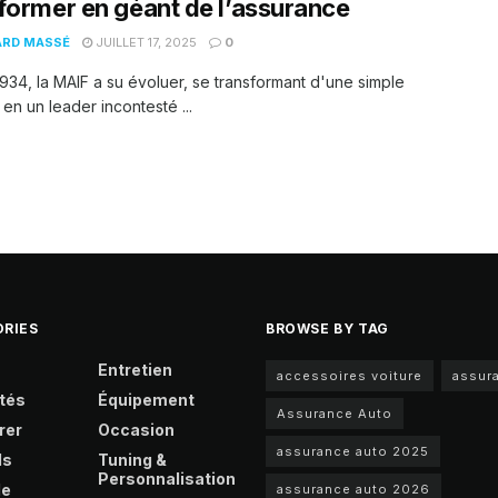
former en géant de l’assurance
ARD MASSÉ
JUILLET 17, 2025
0
934, la MAIF a su évoluer, se transformant d'une simple
 en un leader incontesté ...
RIES
BROWSE BY TAG
Entretien
accessoires voiture
assur
tés
Équipement
Assurance Auto
rer
Occasion
assurance auto 2025
ls
Tuning &
Personnalisation
le
assurance auto 2026