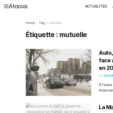
Atoova
ACTUALITÉS
Home
Tag
mutuelle
Étiquette :
mutuelle
Auto,
face 
en 2
BY
ÉDOU
À l’aube
financiè
La Ma