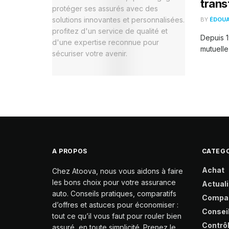
trans
BY
ÉDOU
Depuis 1
mutuelle
A PROPOS
CATEGO
Achat
Chez Atoova, nous vous aidons à faire
les bons choix pour votre assurance
Actuali
auto. Conseils pratiques, comparatifs
Compa
d’offres et astuces pour économiser :
Consei
tout ce qu’il vous faut pour rouler bien
Contrô
assuré, en toute simplicité. Prenez le