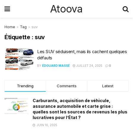
Atoova
Home
Tag
suv
Étiquette :
suv
Les SUV séduisent, mais ils cachent quelques
défauts
BY
ÉDOUARD MASSÉ
JUILLET 24, 2025
0
Trending
Comments
Latest
Carburants, acquisition de véhicule,
assurance automobile et carte grise :
quelles sont les sources de revenus les plus
lucratives pour l’État ?
JUIN 16, 2025