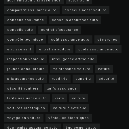
augmentation prix assurance
automobile
comparatif assurance auto
conseils achat voiture
conseils assurance
conseils assurance auto
conseils auto
contrat d'assurance
contrôle technique
coût assurance auto
démarches
emplacement
entretien voiture
guide assurance auto
inspection véhicule
intelligence artificielle
jeunes conducteurs
maintenance voiture
nature
prix assurance auto
road trip
superflu
sécurité
sécurité routière
tarifs assurance
tarifs assurance auto
verts
voiture
voitures électriques
voiture électrique
voyage en voiture
véhicules électriques
économies assurance auto
équipement auto