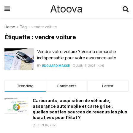
Atoova
Home
Tag
vendre voiture
Étiquette :
vendre voiture
Vendre votre voiture ? Voici la démarche
indispensable pour votre assurance auto
BY
ÉDOUARD MASSÉ
JUIN 4, 2025
0
Trending
Comments
Latest
Carburants, acquisition de véhicule,
assurance automobile et carte grise :
quelles sont les sources de revenus les plus
lucratives pour l’État ?
JUIN 16, 2025