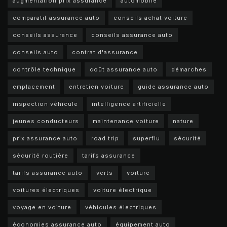
augmentation prix assurance
automobile
comparatif assurance auto
conseils achat voiture
conseils assurance
conseils assurance auto
conseils auto
contrat d'assurance
contrôle technique
coût assurance auto
démarches
emplacement
entretien voiture
guide assurance auto
inspection véhicule
intelligence artificielle
jeunes conducteurs
maintenance voiture
nature
prix assurance auto
road trip
superflu
sécurité
sécurité routière
tarifs assurance
tarifs assurance auto
verts
voiture
voitures électriques
voiture électrique
voyage en voiture
véhicules électriques
économies assurance auto
équipement auto