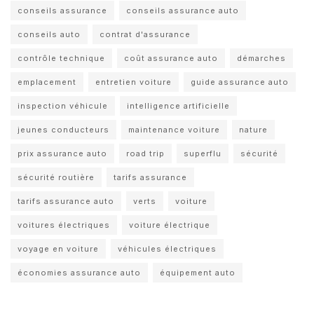
conseils assurance
conseils assurance auto
conseils auto
contrat d'assurance
contrôle technique
coût assurance auto
démarches
emplacement
entretien voiture
guide assurance auto
inspection véhicule
intelligence artificielle
jeunes conducteurs
maintenance voiture
nature
prix assurance auto
road trip
superflu
sécurité
sécurité routière
tarifs assurance
tarifs assurance auto
verts
voiture
voitures électriques
voiture électrique
voyage en voiture
véhicules électriques
économies assurance auto
équipement auto