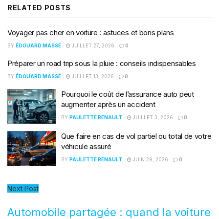
RELATED
POSTS
Voyager pas cher en voiture : astuces et bons plans
BY
ÉDOUARD MASSÉ
JUILLET 27, 2026
0
Préparer un road trip sous la pluie : conseils indispensables
BY
ÉDOUARD MASSÉ
JUILLET 13, 2026
0
Pourquoi le coût de l’assurance auto peut
augmenter après un accident
BY
PAULETTE RENAULT
JUILLET 3, 2026
0
Que faire en cas de vol partiel ou total de votre
véhicule assuré
BY
PAULETTE RENAULT
JUIN 29, 2026
0
Next Post
Automobile partagée : quand la voiture