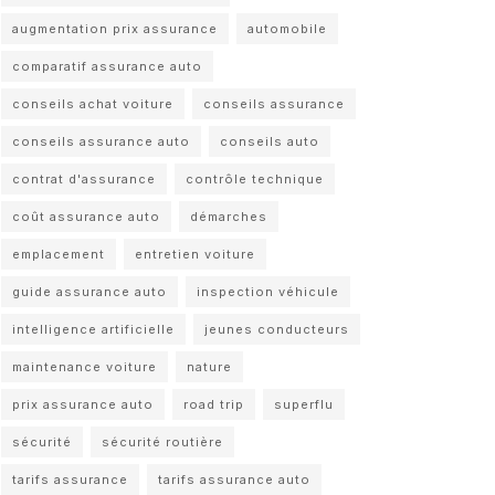
augmentation prix assurance
automobile
comparatif assurance auto
conseils achat voiture
conseils assurance
conseils assurance auto
conseils auto
contrat d'assurance
contrôle technique
coût assurance auto
démarches
emplacement
entretien voiture
guide assurance auto
inspection véhicule
intelligence artificielle
jeunes conducteurs
maintenance voiture
nature
prix assurance auto
road trip
superflu
sécurité
sécurité routière
tarifs assurance
tarifs assurance auto