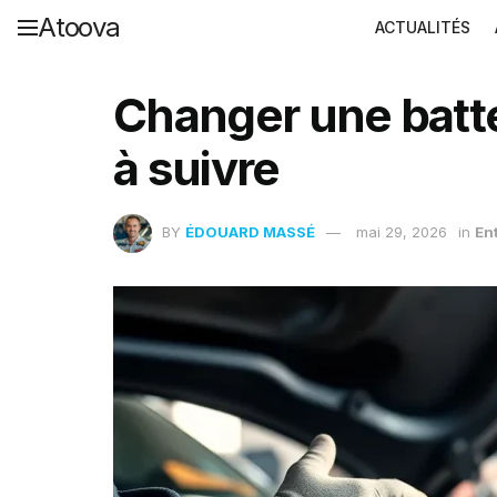
Atoova
ACTUALITÉS
Changer une batter
à suivre
BY
ÉDOUARD MASSÉ
mai 29, 2026
in
En