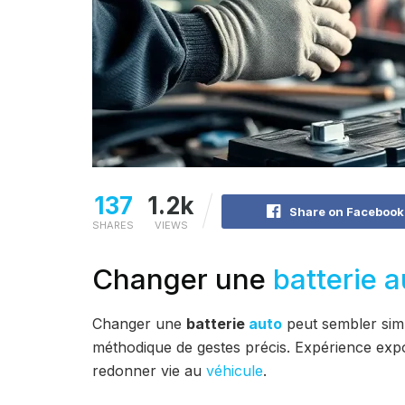
137
1.2k
Share on Facebook
SHARES
VIEWS
Changer une
batterie a
Changer une
batterie
auto
peut sembler simp
méthodique de gestes précis. Expérience expo
redonner vie au
véhicule
.