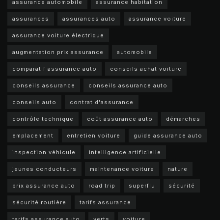
assurance automobile
assurance habitation
assurances
assurances auto
assurance voiture
assurance voiture électrique
augmentation prix assurance
automobile
comparatif assurance auto
conseils achat voiture
conseils assurance
conseils assurance auto
conseils auto
contrat d'assurance
contrôle technique
coût assurance auto
démarches
emplacement
entretien voiture
guide assurance auto
inspection véhicule
intelligence artificielle
jeunes conducteurs
maintenance voiture
nature
prix assurance auto
road trip
superflu
sécurité
sécurité routière
tarifs assurance
tarifs assurance auto
verts
voiture