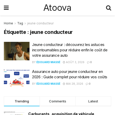
Atoova
Home
Tag
jeune conducteur
Étiquette :
jeune conducteur
Jeune conducteur : découvrez les astuces
incontournables pour réduire enfin le coût de
votre assurance auto
BY
ÉDOUARD MASSÉ
AOÛT 3, 2026
0
Assurance auto pour jeune conducteur en
2026 : Guide complet pour réduire vos coûts
BY
ÉDOUARD MASSÉ
MAI 28, 2026
0
Trending
Comments
Latest
Carburants, acquisition de véhicule,