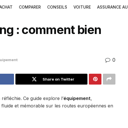
ACHAT
COMPARER
CONSEILS
VOITURE
ASSURANCE A
ing : comment bien
0
uipement
Share on Twitter
réfléchie. Ce guide explore l’
équipement
,
ure fluide et mémorable sur les routes européennes en