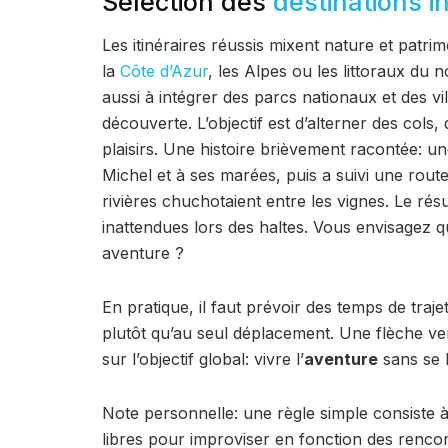
Sélection des
destinations 
Les itinéraires réussis mixent nature et patr
la
Côte d’Azur
, les Alpes ou les littoraux du 
aussi à intégrer des parcs nationaux et des vi
découverte. L’objectif est d’alterner des cols
plaisirs. Une histoire brièvement racontée: 
Michel et à ses marées, puis a suivi une route
rivières chuchotaient entre les vignes. Le rés
inattendues lors des haltes. Vous envisagez
aventure ?
En pratique, il faut prévoir des temps de traj
plutôt qu’au seul déplacement. Une flèche ver
sur l’objectif global: vivre l’
aventure
sans se l
Note personnelle: une règle simple consiste à
libres pour improviser en fonction des renco